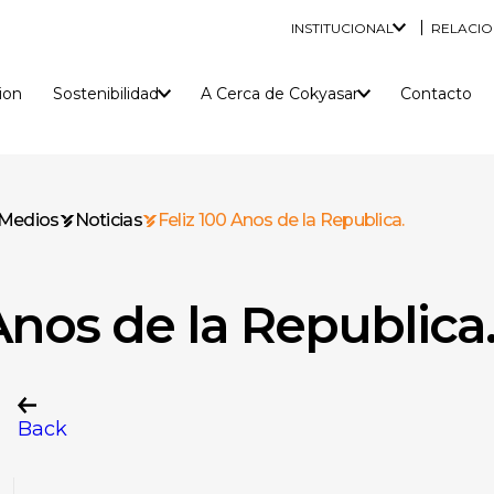
INSTITUCIONAL
RELACIO
ion
Sostenibilidad
A Cerca de Cokyasar
Contacto
A cerca de nosotros
Informaci
Las empresas del Grupo
Estr
Estructura accionarial
Junta Directiva
ades de Responsabilidad Social
Nuestras Politicas de Recursos Humanos
Construcción y
Produ
Medios
Noticias
Feliz 100 Anos de la Republica.
edificación
industr
Nuestro Objetivo
innovación
Estar Con Nosotros
Nuestra Estrategia
Anos de la Republica
as Políticas de Sistemas de Gestión
Posibilidades de Trabajo
standar
Alambre Galvanizado Estandar
Alambre G
ad y Salud en el Trabajo
Academia de Cokyasar
Alambre Para Gaviones
Alambre Es
Back
Future Stars (Programa de Habilidad Joven)
Alambre Estirado En Frío
Alambre F
ca de Seguridad de Informacion