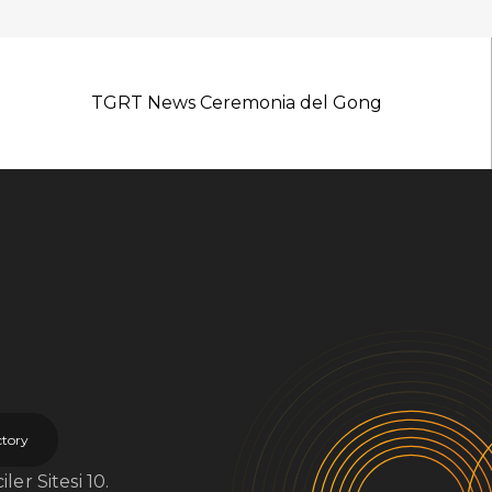
TGRT News Ceremonia del Gong
ctory
er Sitesi 10.