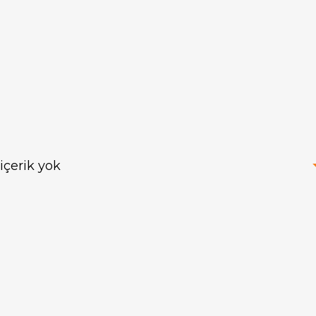
Panadorf Double
Panadorf 3D
Cerca de Malla
içerik yok