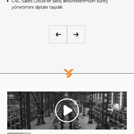
C4C Sales Cloud ile satış aktivitelerimizin süreç
tesislerinde GES projesi hayata geçirildi.
yönetimini dijitale taşıdık.
TURQUAZ projesi hayata geçirilerek, şirket stratejileri
yeniden ele alındı ve kurumsal altyapı çalışmalarına
öncelik verildi.