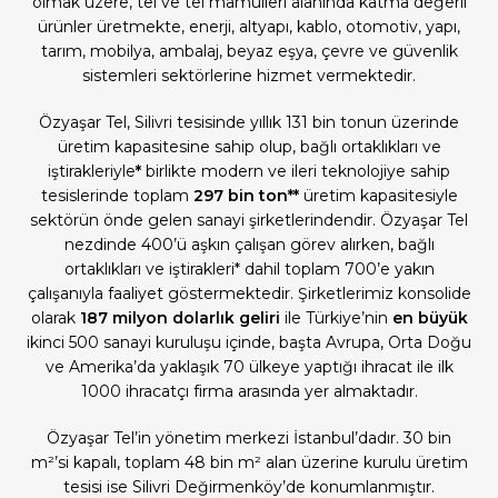
olmak üzere, tel ve tel mamulleri alanında katma değerli
ürünler üretmekte, enerji, altyapı, kablo, otomotiv, yapı,
tarım, mobilya, ambalaj, beyaz eşya, çevre ve güvenlik
sistemleri sektörlerine hizmet vermektedir.
Özyaşar Tel, Silivri tesisinde yıllık 131 bin tonun üzerinde
üretim kapasitesine sahip olup, bağlı ortaklıkları ve
iştirakleriyle
*
birlikte modern ve ileri teknolojiye sahip
tesislerinde toplam
297 bin ton**
üretim kapasitesiyle
sektörün önde gelen sanayi şirketlerindendir. Özyaşar Tel
nezdinde 400’ü aşkın çalışan görev alırken, bağlı
ortaklıkları ve iştirakleri* dahil toplam 700’e yakın
çalışanıyla faaliyet göstermektedir. Şirketlerimiz konsolide
olarak
187 milyon dolarlık geliri
ile Türkiye’nin
en büyük
ikinci 500 sanayi kuruluşu içinde, başta Avrupa, Orta Doğu
ve Amerika’da yaklaşık 70 ülkeye yaptığı ihracat ile ilk
1000 ihracatçı firma arasında yer almaktadır.
Özyaşar Tel’in yönetim merkezi İstanbul’dadır. 30 bin
m²’si kapalı, toplam 48 bin m² alan üzerine kurulu üretim
tesisi ise Silivri Değirmenköy’de konumlanmıştır.