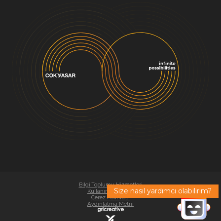
Bilgi Toplumu Hizmetleri
Size nasıl yardımcı olabilirim?
Kullanım Koşulları
Çerez Politikası
Aydınlatma Metni