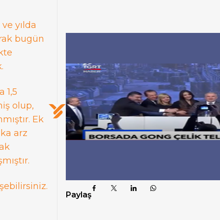
Gabion Teli
 ve yılda
arak bugün
kte
.
 1,5
iş olup,
nmıştır. Ek
lka arz
rak
mıştır.
bilirsiniz.
Paylaş