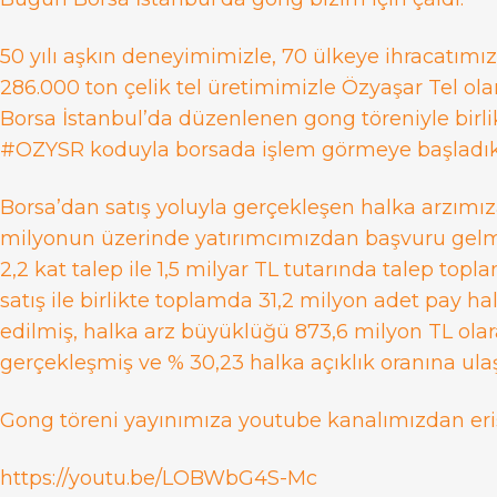
Panadorf Double
50 yılı aşkın deneyimimizle, 70 ülkeye ihracatımız
Panadorf 3D
286.000 ton çelik tel üretimimizle Özyaşar Tel ol
Borsa İstanbul’da düzenlenen gong töreniyle birli
Örgü Çit
#OZYSR koduyla borsada işlem görmeye başladık
Borsa’dan satış yoluyla gerçekleşen halka arzımıza
milyonun üzerinde yatırımcımızdan başvuru gelm
2,2 kat talep ile 1,5 milyar TL tutarında talep topla
satış ile birlikte toplamda 31,2 milyon adet pay ha
edilmiş, halka arz büyüklüğü 873,6 milyon TL ola
gerçekleşmiş ve % 30,23 halka açıklık oranına ulaş
Gong töreni yayınımıza youtube kanalımızdan erişe
https://youtu.be/LOBWbG4S-Mc