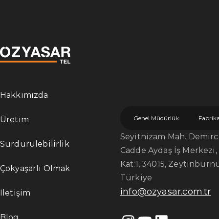
Hakkımızda
Genel Müdürlük
Fabrik
Üretim
Seyitnizam Mah. Demircil
Sürdürülebilirlik
Cadde Aydaş İş Merkezi, 
Kat:1, 34015, Zeytinburnu
Çokyaşarlı Olmak
Türkiye
info@ozyasar.com.tr
İletişim
Blog