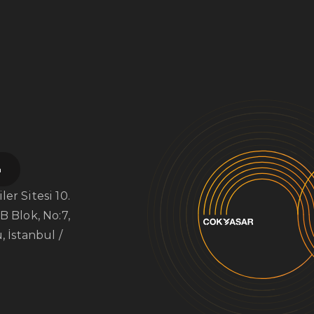
a
er Sitesi 10.
B Blok, No:7,
, İstanbul /